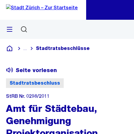
Zu
Zu
Sprunglink
Navigation
Menü
Suchen
M
öf
Stadtratsbeschlüsse
...
Blende alle Breadcrumbs ein
Deutsch
Seite vorlesen
Stadtratsbeschluss
StRB Nr. 0298/2011
Amt für Städtebau,
Genehmigung
Projektorganisation