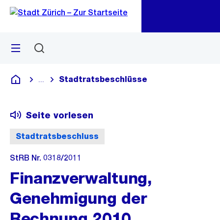
Zu
Zu
Sprunglink
Navigation
Menü
Suchen
M
öf
Stadtratsbeschlüsse
...
Blende alle Breadcrumbs ein
Deutsch
Seite vorlesen
Stadtratsbeschluss
StRB Nr. 0318/2011
Finanzverwaltung,
Genehmigung der
Rechnung 2010