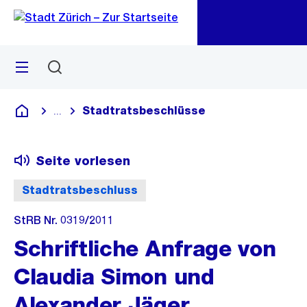
Zu
Zu
Sprunglink
Navigation
Menü
Suchen
M
öf
Stadtratsbeschlüsse
...
Blende alle Breadcrumbs ein
Deutsch
Seite vorlesen
Stadtratsbeschluss
StRB Nr. 0319/2011
Schriftliche Anfrage von
Claudia Simon und
Alexander Jäger