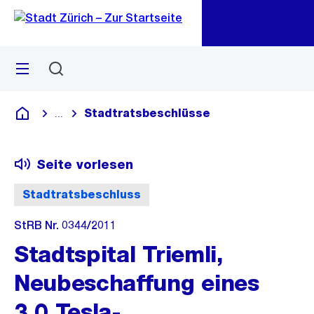
Zu
Zu
Sprunglink
Navigation
Menü
Suchen
M
öf
Stadtratsbeschlüsse
...
Blende alle Breadcrumbs ein
Deutsch
Seite vorlesen
Stadtratsbeschluss
StRB Nr. 0344/2011
Stadtspital Triemli,
Neubeschaffung eines
3.0 Tesla-