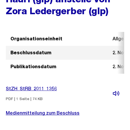
Zora Ledergerber (glp)
Organisationseinheit
Allgeme
Beschlussdatum
2. Nove
Publikationsdatum
2. Nove
StZH_StRB_2011_1356
PDF | 1 Seite | 74 KB
Medienmitteilung zum Beschluss