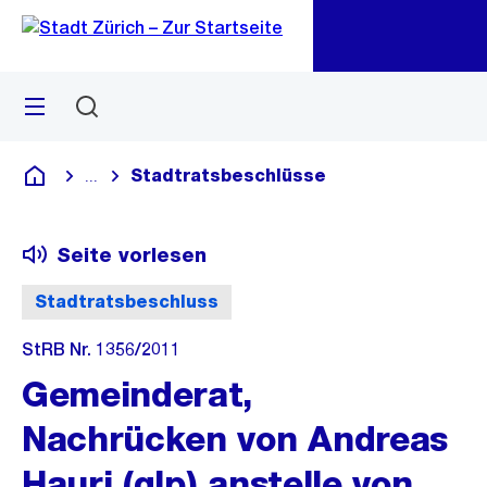
Zu
Zu
Sprunglink
Navigation
Menü
Suchen
M
öf
Stadtratsbeschlüsse
...
Blende alle Breadcrumbs ein
Deutsch
Seite vorlesen
Stadtratsbeschluss
StRB Nr. 1356/2011
Gemeinderat,
Nachrücken von Andreas
Hauri (glp) anstelle von