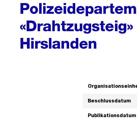
Polizeideparte
«Drahtzugsteig» 
Hirslanden
Organisationseinhe
Beschlussdatum
Publikationsdatum