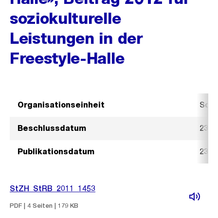
soziokulturelle
Leistungen in der
Freestyle-Halle
Organisationseinheit
Sozi
Beschlussdatum
23. 
Publikationsdatum
23. 
StZH_StRB_2011_1453
PDF | 4 Seiten | 179 KB