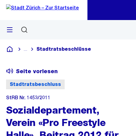
Zu
Zu
Sprunglink
Navigation
Menü
Suchen
M
öf
Stadtratsbeschlüsse
...
Blende alle Breadcrumbs ein
Deutsch
Seite vorlesen
Stadtratsbeschluss
StRB Nr. 1453/2011
Sozialdepartement,
Verein «Pro Freestyle
Halle», Beitrag 2012 für