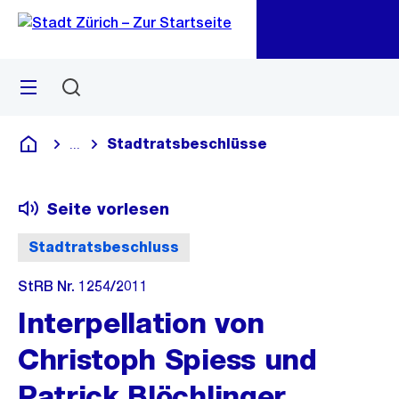
Zu
Zu
Sprunglink
Navigation
Menü
Suchen
M
öf
Stadtratsbeschlüsse
...
Blende alle Breadcrumbs ein
Deutsch
Seite vorlesen
Stadtratsbeschluss
StRB Nr. 1254/2011
Interpellation von
Christoph Spiess und
Patrick Blöchlinger