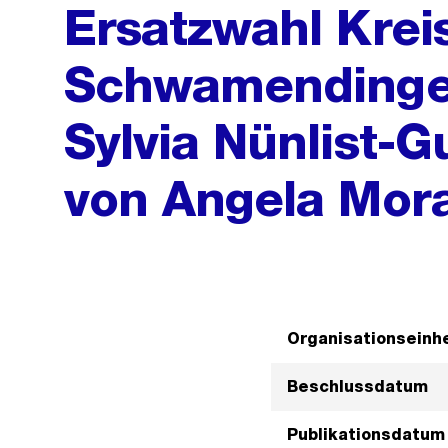
Ersatzwahl Krei
Schwamendingen,
Sylvia Nünlist-G
von Angela Mor
Organisationseinhe
Beschlussdatum
Publikationsdatum