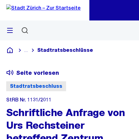
Zu
Zu
Sprunglink
Navigation
Menü
Suchen
M
öf
Stadtratsbeschlüsse
...
Blende alle Breadcrumbs ein
Deutsch
Seite vorlesen
Stadtratsbeschluss
StRB Nr. 1131/2011
Schriftliche Anfrage von
Urs Rechsteiner
betreffend Zentrum