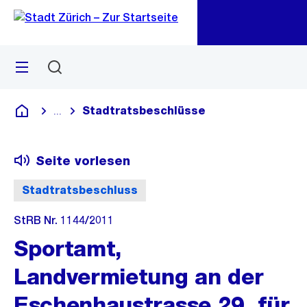
Zu
Zu
Sprunglink
Navigation
Menü
Suchen
M
öf
Stadtratsbeschlüsse
...
Blende alle Breadcrumbs ein
Deutsch
Seite vorlesen
Stadtratsbeschluss
StRB Nr. 1144/2011
Sportamt,
Landvermietung an der
Eschenhaustrasse 29, für