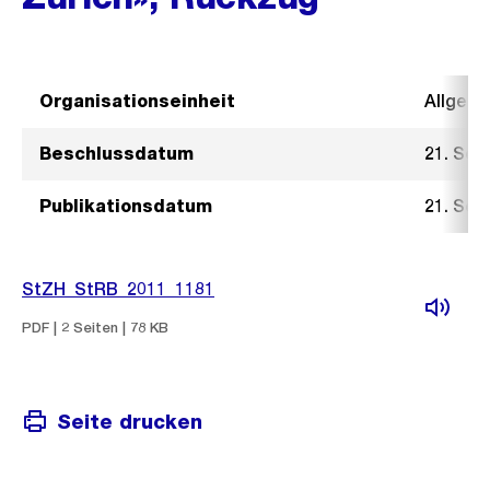
Organisationseinheit
Allgeme
Beschlussdatum
21. Sep
Publikationsdatum
21. Sep
StZH_StRB_2011_1181
PDF | 2 Seiten | 78 KB
Seite drucken