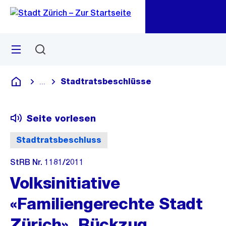
Zu
Zu
Sprunglink
Navigation
Menü
Suchen
M
öf
Stadtratsbeschlüsse
...
Blende alle Breadcrumbs ein
Deutsch
Seite vorlesen
Stadtratsbeschluss
StRB Nr. 1181/2011
Volksinitiative
«Familiengerechte Stadt
Zürich», Rückzug