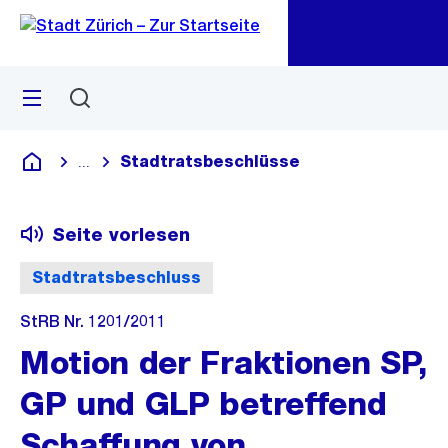
Zu
Zu
Sprunglink
Navigation
Menü
Suchen
M
öf
Stadtratsbeschlüsse
...
Blende alle Breadcrumbs ein
Deutsch
Seite vorlesen
Stadtratsbeschluss
StRB Nr. 1201/2011
Motion der Fraktionen SP,
GP und GLP betreffend
Schaffung von