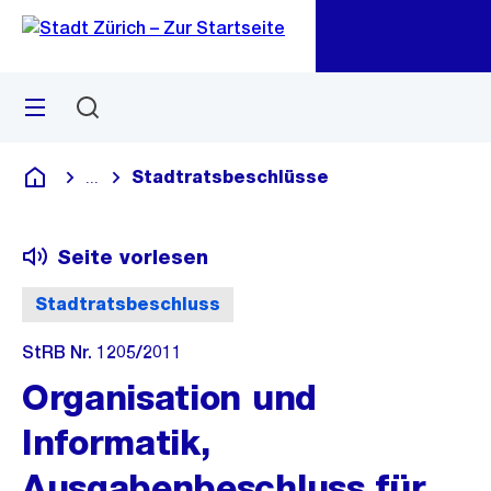
Zu
Zu
Sprunglink
Navigation
Menü
Suchen
M
öf
Stadtratsbeschlüsse
...
Blende alle Breadcrumbs ein
Deutsch
Seite vorlesen
Stadtratsbeschluss
StRB Nr. 1205/2011
Organisation und
Informatik,
Ausgabenbeschluss für