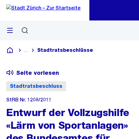
Zu
Zu
Sprunglink
Navigation
Menü
Suchen
M
öf
Stadtratsbeschlüsse
...
Blende alle Breadcrumbs ein
Deutsch
Seite vorlesen
Stadtratsbeschluss
StRB Nr. 1208/2011
Entwurf der Vollzugshilfe
«Lärm von Sportanlagen»
des Bundesamtes für