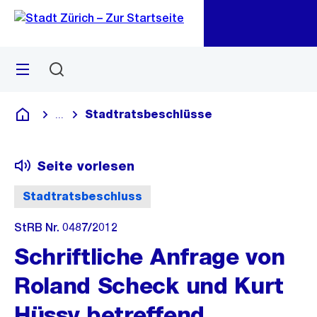
Zu
Zu
Sprunglink
Navigation
Menü
Suchen
M
öf
Stadtratsbeschlüsse
...
Blende alle Breadcrumbs ein
Deutsch
Seite vorlesen
Stadtratsbeschluss
StRB Nr. 0487/2012
Schriftliche Anfrage von
Roland Scheck und Kurt
Hüssy betreffend