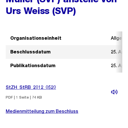
Urs Weiss (SVP)
Organisationseinheit
Allgeme
Beschlussdatum
25. Apri
Publikationsdatum
25. Apri
StZH_StRB_2012_0520
PDF | 1 Seite | 74 KB
Medienmitteilung zum Beschluss