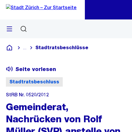
Zu
Zu
Sprunglink
Navigation
Menü
Suchen
M
öf
Stadtratsbeschlüsse
...
Blende alle Breadcrumbs ein
Deutsch
Seite vorlesen
Stadtratsbeschluss
StRB Nr. 0520/2012
Gemeinderat,
Nachrücken von Rolf
Müller (SVP) anstelle von