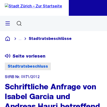
Zu
Zu
Sprunglink
Navigation
Menü
Suchen
M
öf
Stadtratsbeschlüsse
...
Blende alle Breadcrumbs ein
Deutsch
Seite vorlesen
Stadtratsbeschluss
StRB Nr. 0971/2012
Schriftliche Anfrage von
Isabel Garcia und
Andreas Hauri betreffend