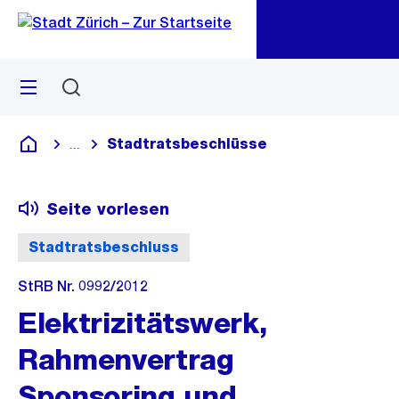
Zu
Zu
Sprunglink
Navigation
Menü
Suchen
M
öf
Stadtratsbeschlüsse
...
Blende alle Breadcrumbs ein
Deutsch
Seite vorlesen
Stadtratsbeschluss
StRB Nr. 0992/2012
Elektrizitätswerk,
Rahmenvertrag
Sponsoring und