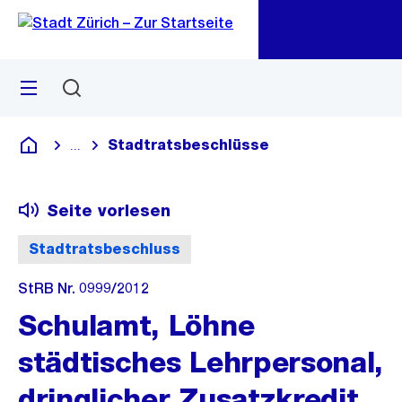
Zu
Zu
Sprunglink
Navigation
Menü
Suchen
M
öf
Stadtratsbeschlüsse
...
Blende alle Breadcrumbs ein
Deutsch
Seite vorlesen
Stadtratsbeschluss
StRB Nr. 0999/2012
Schulamt, Löhne
städtisches Lehrpersonal,
dringlicher Zusatzkredit