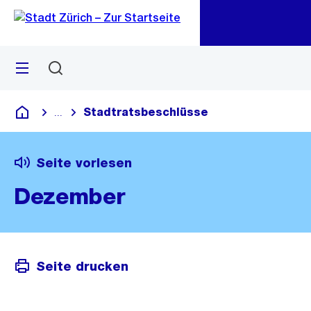
Zu
Zu
Sprunglink
Navigation
Menü
Suchen
M
öf
Stadtratsbeschlüsse
...
Blende alle Breadcrumbs ein
Deutsch
Seite vorlesen
Dezember
Seite drucken