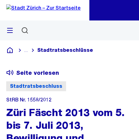
Zu
Zu
Sprunglink
Navigation
Menü
Suchen
M
öf
Stadtratsbeschlüsse
...
Blende alle Breadcrumbs ein
Deutsch
Seite vorlesen
Stadtratsbeschluss
StRB Nr. 1558/2012
Züri Fäscht 2013 vom 5.
bis 7. Juli 2013,
Bewilligung und