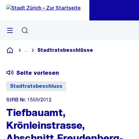
Zu
Zu
Sprunglink
Navigation
Menü
Suchen
M
öf
Stadtratsbeschlüsse
...
Blende alle Breadcrumbs ein
Deutsch
Seite vorlesen
Stadtratsbeschluss
StRB Nr. 1569/2012
Tiefbauamt,
Krönleinstrasse,
Abschnitt Freudenberg-