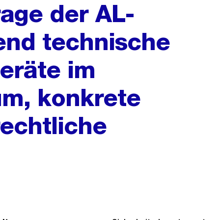
rage der AL-
fend technische
eräte im
um, konkrete
rechtliche