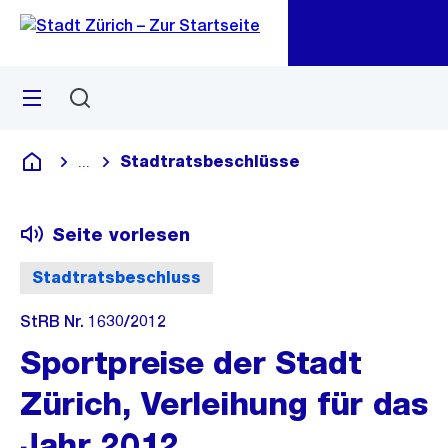
Zu
Zu
Sprunglink
Navigation
Menü
Suchen
M
öf
Stadtratsbeschlüsse
...
Blende alle Breadcrumbs ein
Deutsch
Seite vorlesen
Stadtratsbeschluss
StRB Nr. 1630/2012
Sportpreise der Stadt
Zürich, Verleihung für das
Jahr 2012