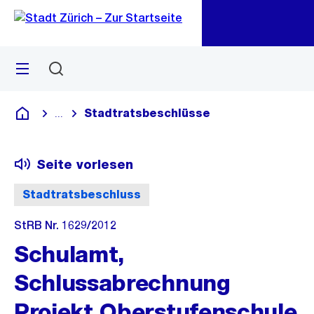
Zu
Zu
Sprunglink
Navigation
Menü
Suchen
M
öf
Stadtratsbeschlüsse
...
Blende alle Breadcrumbs ein
Deutsch
Seite vorlesen
Stadtratsbeschluss
StRB Nr. 1629/2012
Schulamt,
Schlussabrechnung
Projekt Oberstufenschule