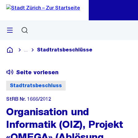
Zu
Zu
Sprunglink
Navigation
Menü
Suchen
M
öf
Stadtratsbeschlüsse
...
Blende alle Breadcrumbs ein
Deutsch
Seite vorlesen
Stadtratsbeschluss
StRB Nr. 1666/2012
Organisation und
Informatik (OIZ), Projekt
«OMEGA» (Ablösung