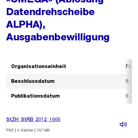
Datendrehscheibe
ALPHA),
Ausgabenbewilligung
Organisationseinheit
Fina
Beschlussdatum
9. Ja
Publikationsdatum
9. Ja
StZH_StRB_2012_1666
PDF | 6 Seiten | 267 KB