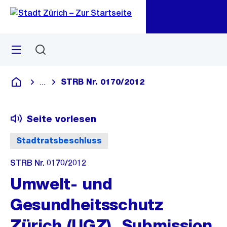
Zu
Zu
Sprunglink
Navigation
Menü
Suchen
M
öf
STRB Nr. 0170/2012
...
Blende alle Breadcrumbs ein
Deutsch
Seite vorlesen
Stadtratsbeschluss
STRB Nr. 0170/2012
Umwelt- und
Gesundheitsschutz
Zürich (UGZ), Submission