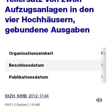
Aufzugsanlagen in den
vier Hochhäusern,
gebundene Ausgaben
Organisationseinheit
Fina
Beschlussdatum
1. Fe
Publikationsdatum
1. Fe
StZH_StRB_2012_0144
PDF | 2 Seiten | 139 KB