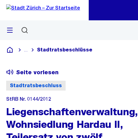
Zu
Zu
Sprunglink
Navigation
Menü
Suchen
M
öf
Stadtratsbeschlüsse
...
Blende alle Breadcrumbs ein
Deutsch
Seite vorlesen
Stadtratsbeschluss
StRB Nr. 0144/2012
Liegenschaftenverwaltung,
Wohnsiedlung Hardau II,
Teilersatz von zwölf