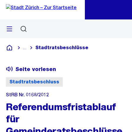
Zu
Zu
Sprunglink
Navigation
Menü
Suchen
M
öf
Stadtratsbeschlüsse
...
Blende alle Breadcrumbs ein
Deutsch
Seite vorlesen
Stadtratsbeschluss
StRB Nr. 0168/2012
Referendumsfristablauf
für
Gemeinderatsbeschlüsse