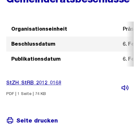
Organisationseinheit
Präsid
Beschlussdatum
6. Feb
Publikationsdatum
6. Feb
StZH_StRB_2012_0168
PDF | 1 Seite | 74 KB
Seite drucken