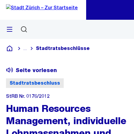
Zu
Zu
Sprunglink
Navigation
Menü
Suchen
M
öf
Stadtratsbeschlüsse
...
Blende alle Breadcrumbs ein
Deutsch
Seite vorlesen
Stadtratsbeschluss
StRB Nr. 0176/2012
Human Resources
Management, individuelle
Lohnmassnahmen und