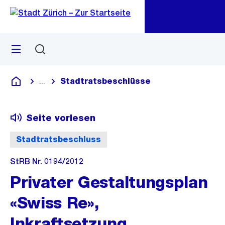
Zu
Zu
Sprunglink
Navigation
Menü
Suchen
M
öf
Stadtratsbeschlüsse
...
Blende alle Breadcrumbs ein
Deutsch
Seite vorlesen
Stadtratsbeschluss
StRB Nr. 0194/2012
Privater Gestaltungsplan
«Swiss Re»,
Inkraftsetzung