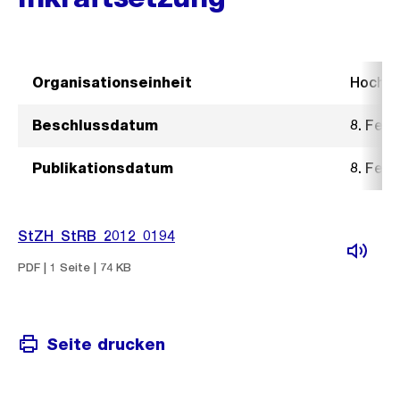
Organisationseinheit
Hochb
Beschlussdatum
8. Febr
Publikationsdatum
8. Febr
StZH_StRB_2012_0194
PDF | 1 Seite | 74 KB
Seite drucken