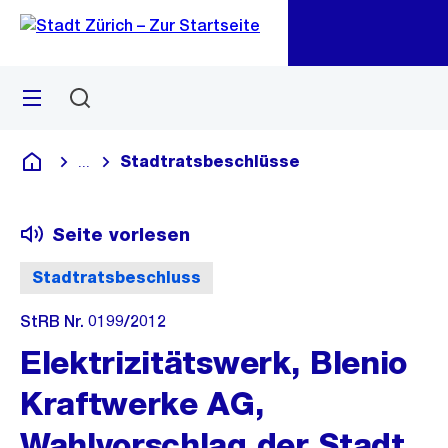
Zu
Zu
Sprunglink
Navigation
Menü
Suchen
M
öf
Stadtratsbeschlüsse
...
Blende alle Breadcrumbs ein
Deutsch
Seite vorlesen
Stadtratsbeschluss
StRB Nr. 0199/2012
Elektrizitätswerk, Blenio
Kraftwerke AG,
Wahlvorschlag der Stadt