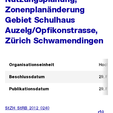
Zonenplanänderung
Gebiet Schulhaus
Auzelg/Opfikonstrasse,
Zürich Schwamendingen
Organisationseinheit
Hochb
Beschlussdatum
29. Feb
Publikationsdatum
29. Feb
StZH_StRB_2012_0240