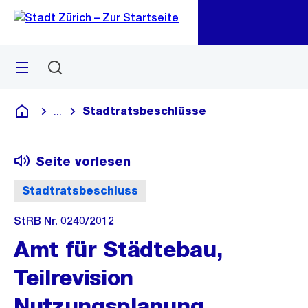
Zu
Zu
Sprunglink
Navigation
Menü
Suchen
M
öf
Stadtratsbeschlüsse
...
Blende alle Breadcrumbs ein
Deutsch
Seite vorlesen
Stadtratsbeschluss
StRB Nr. 0240/2012
Amt für Städtebau,
Teilrevision
Nutzungsplanung,