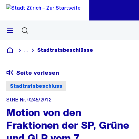
Zu
Zu
Sprunglink
Navigation
Menü
Suchen
M
öf
Stadtratsbeschlüsse
...
Blende alle Breadcrumbs ein
Deutsch
Seite vorlesen
Stadtratsbeschluss
StRB Nr. 0245/2012
Motion von den
Fraktionen der SP, Grüne
und GLP vom 7.