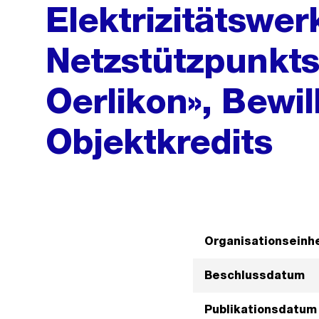
Elektrizitätswer
Netzstützpunkt
Oerlikon», Bewil
Objektkredits
Organisationseinhe
Beschlussdatum
Publikationsdatum