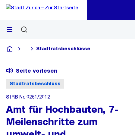
Zu
Zu
Sprunglink
Navigation
Menü
Suchen
M
öf
Stadtratsbeschlüsse
...
Blende alle Breadcrumbs ein
Deutsch
Seite vorlesen
Stadtratsbeschluss
StRB Nr. 0261/2012
Amt für Hochbauten, 7-
Meilenschritte zum
umwelt- und