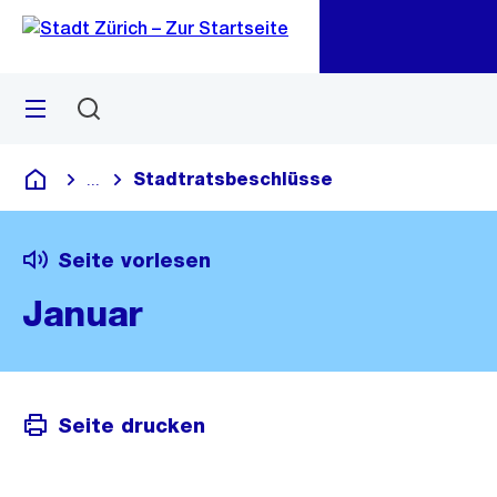
Zu
Zu
Sprunglink
Navigation
Menü
Suchen
M
öf
Stadtratsbeschlüsse
...
Blende alle Breadcrumbs ein
Deutsch
Seite vorlesen
Januar
Seite drucken