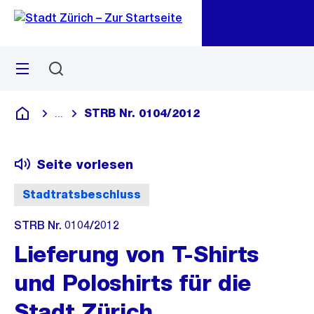
Zu
Zu
Sprunglink
Navigation
Menü
Suchen
M
öf
STRB Nr. 0104/2012
...
Blende alle Breadcrumbs ein
Deutsch
Seite vorlesen
Stadtratsbeschluss
STRB Nr. 0104/2012
Lieferung von T-Shirts
und Poloshirts für die
Stadt Zürich,