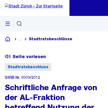
Zu
Zu
Sprunglink
Navigation
Menü
Suchen
M
öf
Stadtratsbeschlüsse
...
Blende alle Breadcrumbs ein
Deutsch
Seite vorlesen
Stadtratsbeschluss
StRB Nr. 0003/2012
Schriftliche Anfrage von
der AL-Fraktion
betreffend Nutzung der