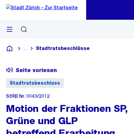
Zu
Zu
Sprunglink
Navigation
Menü
Suchen
M
öf
Stadtratsbeschlüsse
...
Blende alle Breadcrumbs ein
Deutsch
Seite vorlesen
Stadtratsbeschluss
StRB Nr. 0043/2012
Motion der Fraktionen SP,
Grüne und GLP
betreffend Erarbeitung