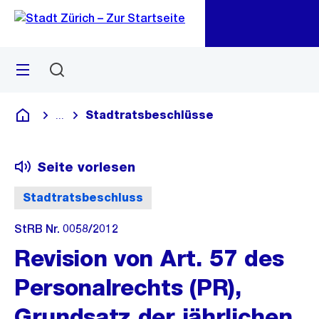
Zu
Zu
Sprunglink
Navigation
Menü
Suchen
M
öf
Stadtratsbeschlüsse
...
Blende alle Breadcrumbs ein
Deutsch
Seite vorlesen
Stadtratsbeschluss
StRB Nr. 0058/2012
Revision von Art. 57 des
Personalrechts (PR),
Grundsatz der jährlichen