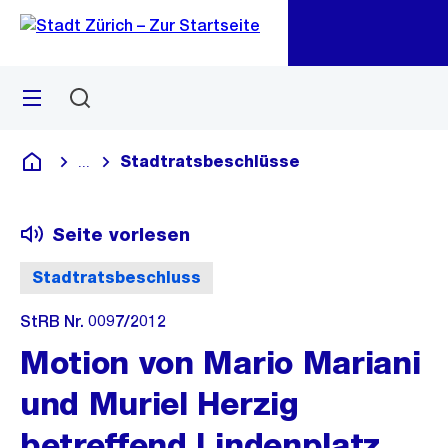
Zu
Zu
Sprunglink
Navigation
Menü
Suchen
M
öf
Stadtratsbeschlüsse
...
Blende alle Breadcrumbs ein
Deutsch
Seite vorlesen
Stadtratsbeschluss
StRB Nr. 0097/2012
Motion von Mario Mariani
und Muriel Herzig
betreffend Lindenplatz,