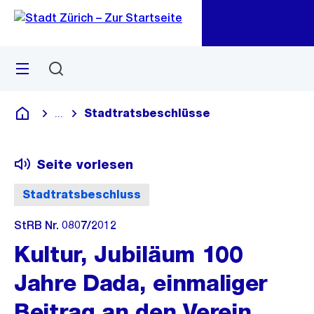
Zu
Zu
Sprunglink
Navigation
Menü
Suchen
M
öf
Stadtratsbeschlüsse
...
Blende alle Breadcrumbs ein
Deutsch
Seite vorlesen
Stadtratsbeschluss
StRB Nr. 0807/2012
Kultur, Jubiläum 100
Jahre Dada, einmaliger
Beitrag an den Verein