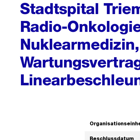
Stadtspital Triem
Radio-Onkologi
Nuklearmedizin
Wartungsvertrag
Linearbeschleun
Organisationseinhe
Beschlussdatum