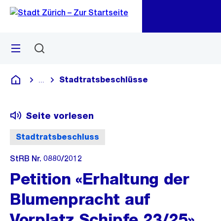
Zu
Zu
Sprunglink
Navigation
Menü
Suchen
M
öf
Stadtratsbeschlüsse
...
Blende alle Breadcrumbs ein
Deutsch
Seite vorlesen
Stadtratsbeschluss
StRB Nr. 0880/2012
Petition «Erhaltung der
Blumenpracht auf
Vorplatz Schipfe 23/25»,