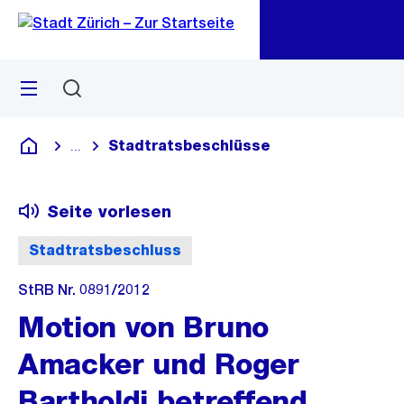
Zu
Zu
Sprunglink
Navigation
Menü
Suchen
M
öf
Stadtratsbeschlüsse
...
Blende alle Breadcrumbs ein
Deutsch
Seite vorlesen
Stadtratsbeschluss
StRB Nr. 0891/2012
Motion von Bruno
Amacker und Roger
Bartholdi betreffend