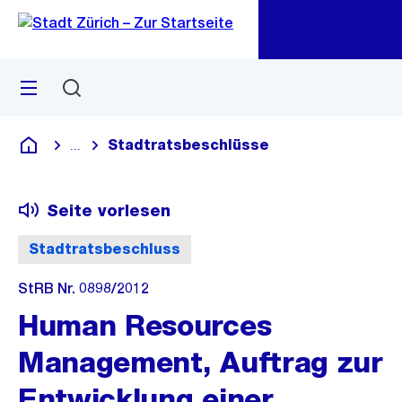
Zu
Zu
Sprunglink
Navigation
Menü
Suchen
M
öf
Stadtratsbeschlüsse
...
Blende alle Breadcrumbs ein
Deutsch
Seite vorlesen
Stadtratsbeschluss
StRB Nr. 0898/2012
Human Resources
Management, Auftrag zur
Entwicklung einer