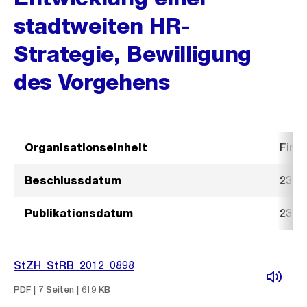
stadtweiten HR-
Strategie, Bewilligung
des Vorgehens
Organisationseinheit
Fina
Beschlussdatum
23. J
Publikationsdatum
23. J
StZH_StRB_2012_0898
PDF | 7 Seiten | 619 KB