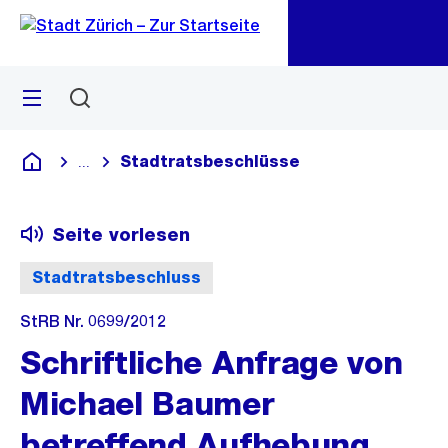
Zu
Zu
Sprunglink
Navigation
Menü
Suchen
M
öf
Stadtratsbeschlüsse
...
Blende alle Breadcrumbs ein
Deutsch
Seite vorlesen
Stadtratsbeschluss
StRB Nr. 0699/2012
Schriftliche Anfrage von
Michael Baumer
betreffend Aufhebung