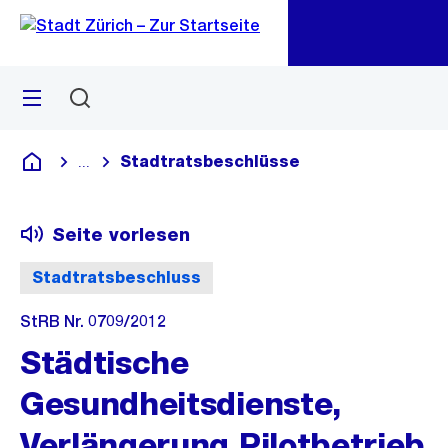
Zu
Zu
Sprunglink
Navigation
Menü
Suchen
M
öf
Stadtratsbeschlüsse
...
Blende alle Breadcrumbs ein
Deutsch
Seite vorlesen
Stadtratsbeschluss
StRB Nr. 0709/2012
Städtische
Gesundheitsdienste,
Verlängerung Pilotbetrieb